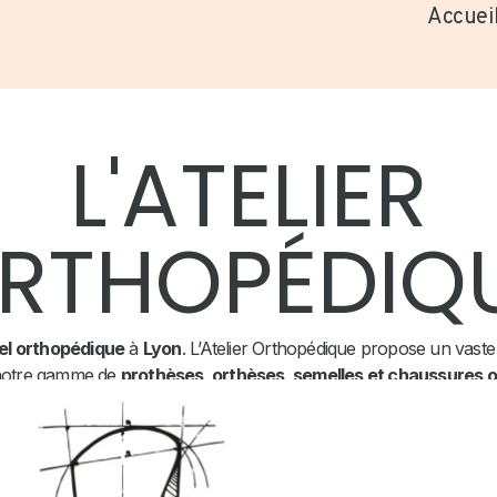
Accuei
L'ATELIER
RTHOPÉDIQ
el orthopédique
à
Lyon
. L’Atelier Orthopédique propose un vast
 notre gamme de
prothèses, orthèses, semelles et chaussures 
tir votre confort et améliorer votre mobilité. Faites confiance à n